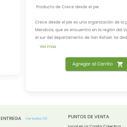
 Producto de Crece desde el pie

Crece desde el pie es una organización de la p
Mendoza, que se encuentra en la región del Va
el sur del departamento de San Rafael. Se ded
puntualmente a la producción y comercializac
Ver mas
alimentos sanos y en defensa del derecho a la t
vivienda. Buscan generar espacios de participa
Agregar al Carrito
shopping_cart
construcción, convencidos/as de que la organi
lucha son el camino, de que otro mundo, más 
igualitario, es posible.

En Crece Desde el Pie participan diferentes gr
comparten lógicas de trabajo digno y colectiv
bajo la lógica de sin patrones, por lo que men
realizan una reunión de representantes y anu
PUNTOS DE VENTA
 ENTREGA
Ver todas (3)
encuentro ampliado.

Local en La Casita Colectiva