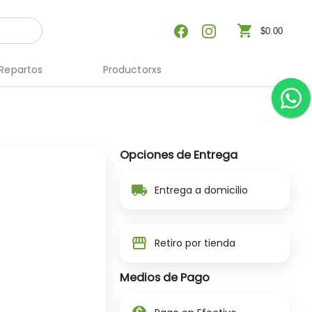
shopping_cart
$0.00
Repartos
Productorxs
Opciones de Entrega
local_shipping
Entrega a domicilio
storefront
Retiro por tienda
Medios de Pago