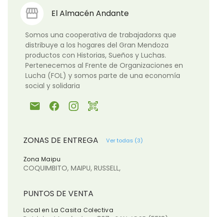
•	Laura Martín Osorio, escritora, docente, Magíster 
El Almacén Andante
en Culturas yLiteraturas Comparadas y Doctorandaen 
Letras (LIJ).

Somos una cooperativa de trabajadorxs que 
•	Flor Mestre, ilustradora y Diseñadora Gráfica.

distribuye a los hogares del Gran Mendoza 
Entendemos la literatura para las infancias como un 
productos con Historias, Sueños y Luchas. 
Pertenecemos al Frente de Organizaciones en 
espacio lúdico, de disfrute, de reconocimiento e 
Lucha (FOL) y somos parte de una economía 
identificación personal, que conecta con las 
social y solidaria
emociones, con la imaginación y la fantasía; que les 
email
qr_code_scanner
permite soñar, inventar, reír, llorar, jugar; que las invita 
a pensarse y a mirar con otros ojos la realidad. 
Creemos que la literatura puede ser un puente para 
ZONAS DE ENTREGA
Ver todas (3)
cruzar a otros mundos y crear, así, otros posibles. 
Pensamos, además, que la literatura debe ser 
Zona Maipu
COQUIMBITO,
MAIPU,
RUSSELL,
accesible, tiene que llegar a amplios sectores de la 
población, porque -como parte de la cultura- es una 
PUNTOS DE VENTA
herramienta de transformación social.

Local en La Casita Colectiva