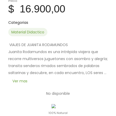
Precio
$ 16.900,00
Categorias
Material Didactico
 VIAJES DE JUANITA RODAMUNDOS

Juanita Rodamundos es una intrépida viajera que 
recorre multiversos juguetones con asombro y alegría; 
transita senderos rimados sembrados de palabras 
saltarinas y descubre, en cada encuentro, LOS seres y 
eventos maravillosos.

Ver mas
No disponible
El libro —escrito por Laura Martín Osorio e ilustrado por 
Mariposa Posa—está compuesto por diez poesías que 
riman con tiernos collages, que nos llevan de paseo 
100% Natural
por lugares increíbles llenitos de aventuras; tiene 