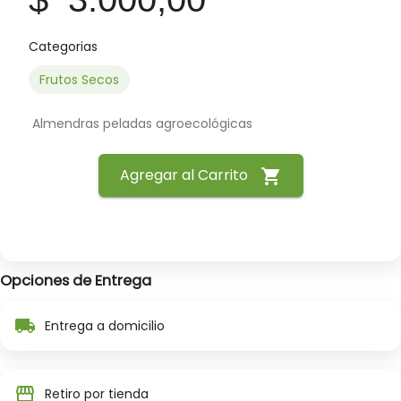
Categorias
Frutos Secos
 Almendras peladas agroecológicas 
Agregar al Carrito
shopping_cart
Opciones de Entrega
local_shipping
Entrega a domicilio
storefront
Retiro por tienda