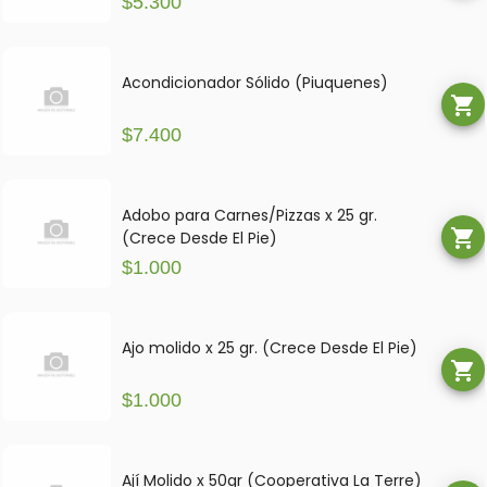
$5.300
Acondicionador Sólido (Piuquenes)
shopping_cart
$7.400
Adobo para Carnes/Pizzas x 25 gr.
shopping_cart
(Crece Desde El Pie)
$1.000
Ajo molido x 25 gr. (Crece Desde El Pie)
shopping_cart
$1.000
Ají Molido x 50gr (Cooperativa La Terre)