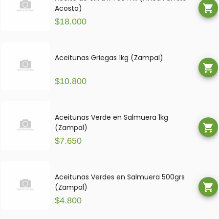
shopping_cart
Acosta)
$18.000
Aceitunas Griegas 1kg (Zampal)
shopping_cart
$10.800
Aceitunas Verde en Salmuera 1kg
shopping_cart
(Zampal)
$7.650
Aceitunas Verdes en Salmuera 500grs
shopping_cart
(Zampal)
$4.800