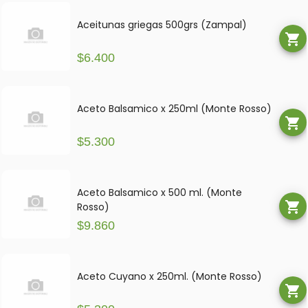
Aceitunas griegas 500grs (Zampal)
shopping_cart
$6.400
Aceto Balsamico x 250ml (Monte Rosso)
shopping_cart
$5.300
Aceto Balsamico x 500 ml. (Monte
shopping_cart
Rosso)
$9.860
Aceto Cuyano x 250ml. (Monte Rosso)
shopping_cart