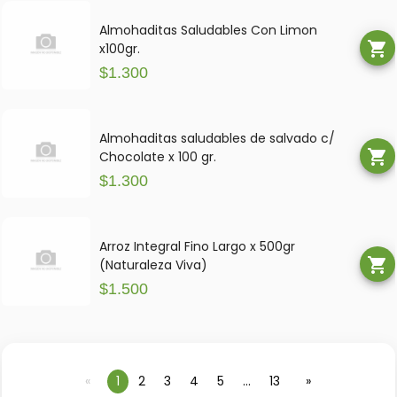
Almohaditas Saludables Con Limon
shopping_cart
x100gr.
$1.300
Almohaditas saludables de salvado c/
shopping_cart
Chocolate x 100 gr.
$1.300
Arroz Integral Fino Largo x 500gr
shopping_cart
(Naturaleza Viva)
$1.500
pagina
Estas
1
pagina
2
pagina
3
pagina
4
pagina
5
pagina
...
pagina
13
pagina