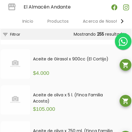
El Almacén Andante
Inicio
Productos
Acerca de Nosotres
Mostrando
255
resultados
filter_list
Filtrar
Aceite de Girasol x 900cc (El Cortijo)
shopping_cart
$4.000
Aceite de oliva x 5 l. (Finca Familia
shopping_cart
Acosta)
$105.000
Aceite de oliva x 750 ml. (Finca Familia