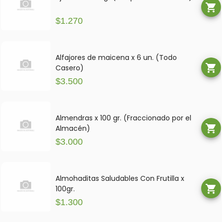
shopping_cart
$1.270
Alfajores de maicena x 6 un. (Todo
shopping_cart
Casero)
$3.500
Almendras x 100 gr. (Fraccionado por el
shopping_cart
Almacén)
$3.000
Almohaditas Saludables Con Frutilla x
shopping_cart
100gr.
$1.300