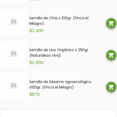
Semilla de Chía x 100gr. (Finca el
shopping_cart
Milagro)
$1.400
Semilla de Lino Orgánico x 250gr.
shopping_cart
(Naturaleza Viva)
$1.900
Semilla de Sésamo agroecológico
shopping_cart
x100gr. (Finca el Milagro)
$870