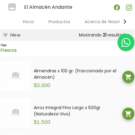
El Almacén Andante
Inicio
Productos
Acerca de Nosotres
Mostrando
21
resultados
filter_list
Filtrar
Tipo
Frescos
Almendras x 100 gr. (Fraccionado por el
shopping_cart
Almacén)
$3.000
Arroz Integral Fino Largo x 500gr
shopping_cart
(Naturaleza Viva)
$1.500