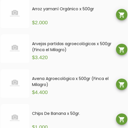
Arroz yamaní Orgánico x 500gr
shopping_cart
$2.000
Arvejas partidas agroecológicas x 500gr
shopping_cart
(Finca el Milagro)
$3.420
Avena Agroecológica x 500gr (Finca el
shopping_cart
Milagro)
$4.400
Chips De Banana x 50gr.
shopping_cart
$1.000