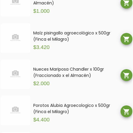
shopping_cart
Almacén)
$1.000
Maíz pisingallo agroecológico x 500gr
shopping_cart
(Finca el Milagro)
$3.420
Nueces Mariposa Chandler x 100gr
shopping_cart
(Fraccionado x el Almacén)
$2.000
Porotos Alubia Agroecologico x 500gr
shopping_cart
(Finca el Milagro)
$4.400