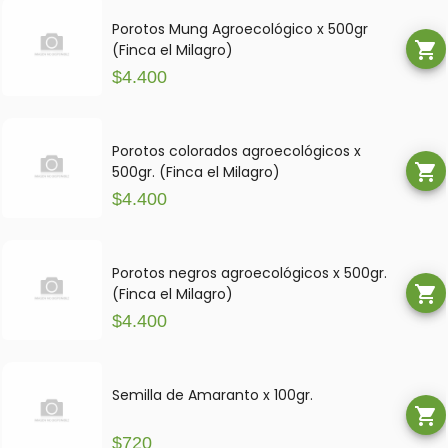
Porotos Mung Agroecológico x 500gr
shopping_cart
(Finca el Milagro)
$4.400
Porotos colorados agroecológicos x
shopping_cart
500gr. (Finca el Milagro)
$4.400
Porotos negros agroecológicos x 500gr.
shopping_cart
(Finca el Milagro)
$4.400
Semilla de Amaranto x 100gr.
shopping_cart
$720